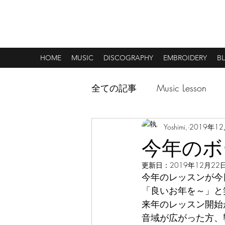
MUSIC & CREATIVE ART
HOME
MUSIC
DISCOGRAPHY
EMBROIDERY
B
全ての記事
Music Lesson
Yoshimi,
2019年1
今年のボ
更新日：
2019年12月22
今年のレッスンが今
「良いお年を～」と
来年のレッスン開始
音域が広がった方、