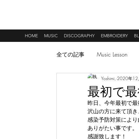
MUSIC & CREATIVE ART
HOME
MUSIC
DISCOGRAPHY
EMBROIDERY
B
全ての記事
Music Lesson
Yoshimi,
2020年1
最初で最
昨日、今年最初で最
沢山の方に来て頂き
感染予防対策により
ありがたい事です。
感謝致します！