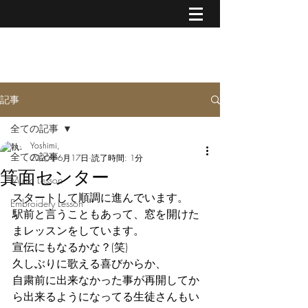
MUSIC & CREATIVE ART
記事
全ての記事
Yoshimi,
全ての記事
2020年6月17日
読了時間: 1分
箕面センター
Music Lesson
スタートして順調に進んでいます。
Embroidery Lesson
駅前と言うこともあって、窓を開けた
まレッスンをしています。
宣伝にもなるかな？(笑)
久しぶりに歌える喜びからか、
自粛前に出来なかった事が再開してか
ら出来るようになってる生徒さんもい