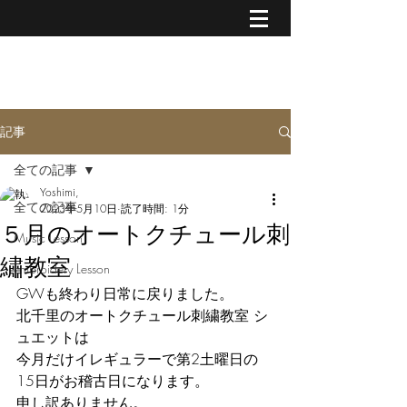
MUSIC & CREATIVE ART
記事
全ての記事
Yoshimi,
全ての記事
2023年5月10日
読了時間: 1分
５月のオートクチュール刺
Music Lesson
繡教室
Embroidery Lesson
GWも終わり日常に戻りました。
北千里のオートクチュール刺繍教室 シ
ュエットは
今月だけイレギュラーで第2土曜日の
15日がお稽古日になります。
申し訳ありません。