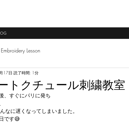
LOG
Embroidery Lesson
2月17日
読了時間: 1分
オートクチュール刺繍教室
後、すぐにパリに発ち
、
こんなに遅くなってしまいました。
日です😅