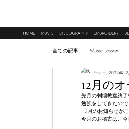
MUSIC & CREATIVE ART
HOME
MUSIC
DISCOGRAPHY
EMBROIDERY
B
全ての記事
Music Lesson
Yoshimi,
2022年1
12月の
先月の刺繍教室終了
勉強をしてきたので
12月のお知らせが
今月のお稽古は、今