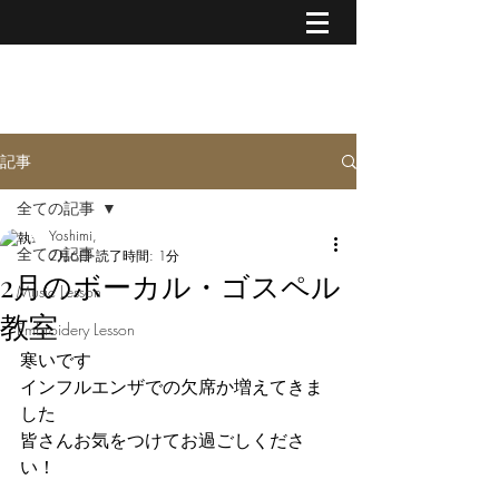
MUSIC & CREATIVE ART
記事
全ての記事
Yoshimi,
全ての記事
2月6日
読了時間: 1分
2月のボーカル・ゴスペル
Music Lesson
教室
Embroidery Lesson
寒いです
インフルエンザでの欠席か増えてきま
した
皆さんお気をつけてお過ごしくださ
い！