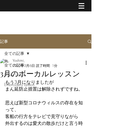
MUSIC & CREATIVE ART
記事
全ての記事
Yoshimi,
全ての記事
2022年3月6日
読了時間: 1分
3月のボーカルレッスン
Music Lesson
もう3月になりましたが
Embroidery Lesson
まん延防止措置は解除されずですね。
思えば新型コロナウィルスの存在を知
って、
客船の行方をテレビで見守りながら
外出するのは愛犬の散歩だけと言う時