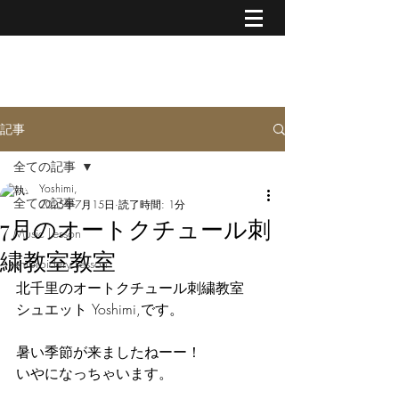
MUSIC & CREATIVE ART
記事
全ての記事
Yoshimi,
全ての記事
2025年7月15日
読了時間: 1分
7月のオートクチュール刺
Music Lesson
繍教室教室
Embroidery Lesson
北千里のオートクチュール刺繍教室
シュエット Yoshimi,です。
暑い季節が来ましたねーー！
いやになっちゃいます。