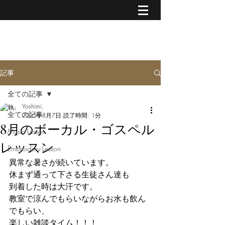
MUSIC & CREATIVE ART
記事
全ての記事
Yoshimi,
全ての記事
2025年8月7日
読了時間: 1分
8月のボーカル・ゴスペル
Music Lesson
レッスン
Embroidery Lesson
異常な暑さが続いています。
休まず通って下さる生徒さん達も
到着した時は大汗です。
教室で涼んでもらいながらお水も飲ん
でもらい、
楽しい雑談タイム！！！