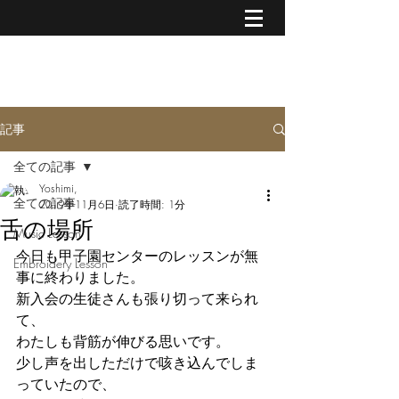
MUSIC & CREATIVE ART
記事
全ての記事
Yoshimi,
全ての記事
2019年11月6日
読了時間: 1分
舌の場所
Music Lesson
今日も甲子園センターのレッスンが無
Embroidery Lesson
事に終わりました。
新入会の生徒さんも張り切って来られ
て、
わたしも背筋が伸びる思いです。
少し声を出しただけで咳き込んでしま
っていたので、