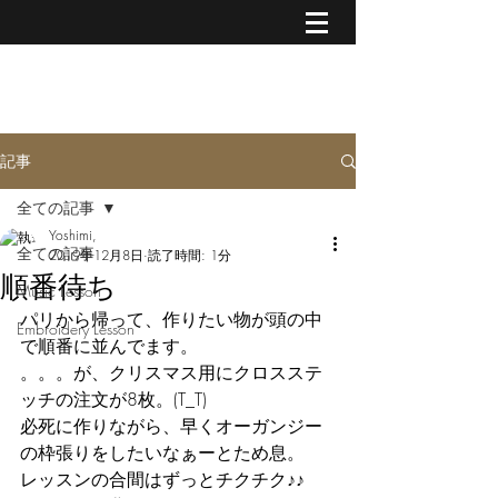
MUSIC & CREATIVE ART
記事
全ての記事
Yoshimi,
全ての記事
2019年12月8日
読了時間: 1分
順番待ち
Music Lesson
パリから帰って、作りたい物が頭の中
Embroidery Lesson
で順番に並んでます。
。。。が、クリスマス用にクロスステ
ッチの注文が8枚。(T_T)
必死に作りながら、早くオーガンジー
の枠張りをしたいなぁーとため息。
レッスンの合間はずっとチクチク♪♪